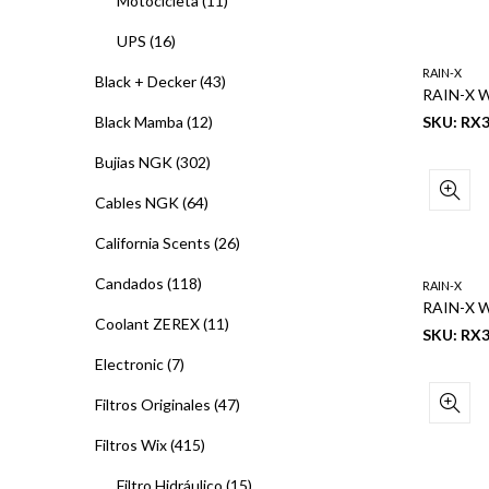
Motocicleta
(11)
UPS
(16)
RAIN-X
Black + Decker
(43)
Black Mamba
(12)
SKU: RX
Bujias NGK
(302)
Cables NGK
(64)
California Scents
(26)
Candados
(118)
RAIN-X
Coolant ZEREX
(11)
SKU: RX
Electronic
(7)
Filtros Originales
(47)
Filtros Wix
(415)
Filtro Hidráulico
(15)