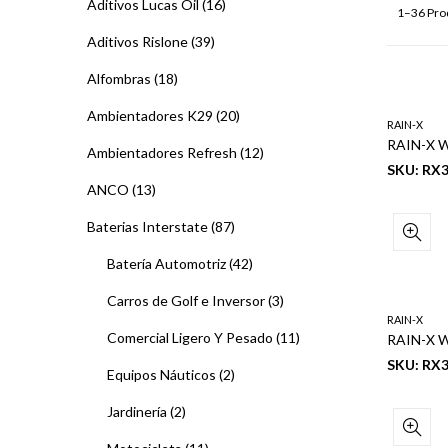
Aditivos Lucas Oil
(16)
1–36 Pro
Aditivos Rislone
(39)
Alfombras
(18)
Ambientadores K29
(20)
RAIN-X
Ambientadores Refresh
(12)
SKU: RX
ANCO
(13)
Baterias Interstate
(87)
Batería Automotriz
(42)
Carros de Golf e Inversor
(3)
RAIN-X
Comercial Ligero Y Pesado
(11)
SKU: RX
Equipos Náuticos
(2)
Jardinería
(2)