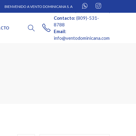
BIENVENIDO A VENTO DOMINICANA S. A
Contacto:
(809)-531-
8788
ACTO
Email:
info@ventodominicana.com