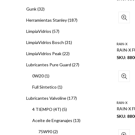
Gunk
(32)
Herramientas Stanley
(187)
LimpiaVidrios
(57)
LimpiaVidrios Bosch
(31)
RAIN-X
RAIN-X F
LimpiaVidrios Peak
(22)
SKU: 880
Lubricantes Pure Guard
(27)
0W20
(1)
Full Sintetico
(1)
Lubricantes Valvoline
(177)
RAIN-X
RAIN-X F
4 TIEMPO (4T)
(5)
SKU: 880
Aceite de Engranajes
(13)
75W90
(2)