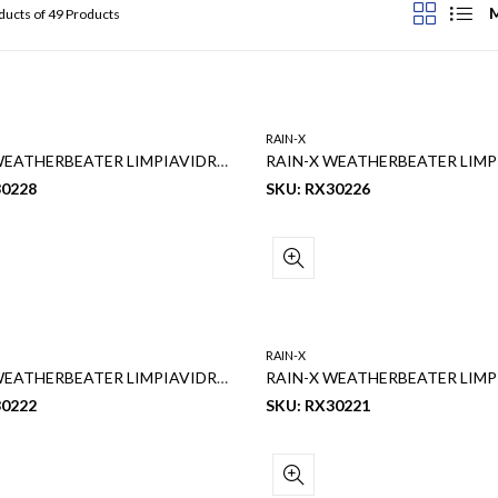
M
Ordenado
ducts of 49 Products
por
los
últimos
RAIN-X
RAIN-X WEATHERBEATER LIMPIAVIDRIOS 28″
30228
SKU: RX30226
RAIN-X
RAIN-X WEATHERBEATER LIMPIAVIDRIOS 22″
30222
SKU: RX30221