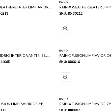
RAIN-X
RAIN-X WEATHERBEATER LIMPIAVIDRIOS 13″
30213
SKU: RX30212
RAIN-X
RAIN-X VIDRIO INTERIOR ANTI NIEBLA 3.5 OZ
RAIN-X FUSION LIMPIAVIDRIOS
21106D
SKU: 880010
RAIN-X
USION LIMPIAVIDRIOS 24″
RAIN-X FUSION LIMPIAVIDRIOS
008
SKU: 880007