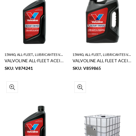
,
,
,
,
15W40
ALL-FLEET
LUBRICANTES VALVOLINE
15W40
ALL-FLEET
LUBRICANTES VALVOLINE
VALVOLINE ALL-FLEET ACEITE DE MOTOR DIESEL TRABAJO PESADO SAE 15W40 E700 PLUS 1QT
VALVOLINE ALL FLEET ACEITE PARA MOTOR DIESEL SERVICIO PESADO E700+ CI4+ SAE 15W40 1GL
SKU: V874241
SKU: V859865