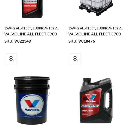
,
,
,
,
,
15W40
ALL-FLEET
LUBRICANTES VALVOLINE
15W40
SERVICIO PESADO
ALL-FLEET
LUBRICANTES VALVOLINE
VALVOLINE ALL-FLEET E900 PLUS ACEITE DE MOTOR DIESEL SERVICIO PESADO SAE 15W40 1 QT
VALVOLINE ALL-FLEET E700 PLUS CI4 ACEITE DE MOTOR DIESEL SERICIO PESADO 15W40 325GL
SKU: V822349
SKU: V818476