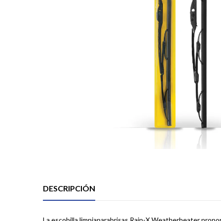
DESCRIPCIÓN
La escobilla limpiaparabrisas Rain-X Weatherbeater proporc