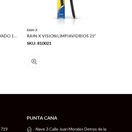
RAIN-X
RAIN-X
RAIN-X BUG & TAR GEL PRE-LAVADO 16 OZ
RAIN-X VISION LIMPIAVIDRIOS 21″
RAIN-X 
SKU: 810021
SKU: 88
PUNTA CANA
 719
Nave 3 Calle Juan Morales Detras de la