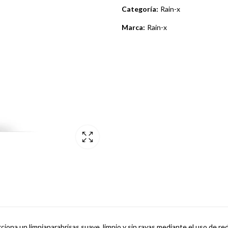
Categoría:
Rain-x
Marca:
Rain-x
iona un limpiaparabrisas suave, limpio y sin rayas mediante el uso de re