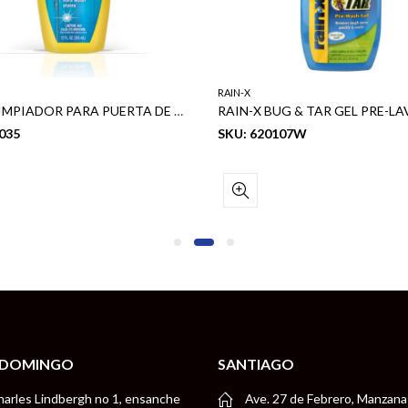
RAIN-X
RAIN-X LIMPIADOR PARA PUERTA DE DUCHA -LIMPIEZA EXTREMA 12 OZ
035
SKU: 620107W
 DOMINGO
SANTIAGO
harles Lindbergh no 1, ensanche
Ave. 27 de Febrero, Manzana