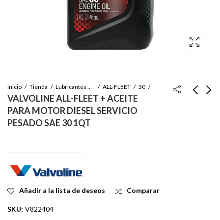
Inicio
Tienda
Lubricantes Valvoline
ALL-FLEET
30
VALVOLINE ALL-FLEET + ACEITE
PARA MOTOR DIESEL SERVICIO
VALVOLINE ACEITE
VALVOLINE HIGH
PESADO SAE 30 1QT
DE MOTOR SIN
PERFORMANCE
DETERGENTE SAE 30
ACEITE DE
Inicie sesión para ver
Inicie sesión para ver
1QT
ENGRANAJES SAE
el precio
el precio
85W140 55GL
Añadir a la lista de deseos
Comparar
SKU:
V822404