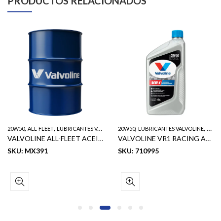
PRODUCTOS RELACIONADOS
,
,
,
,
20W50
ALL-FLEET
LUBRICANTES VALVOLINE
20W50
LUBRICANTES VALVOLINE
VR1
VALVOLINE ALL-FLEET ACEITE DE MOTOR DIESEL SAE 20W50 55GL
VALVOLINE VR1 RACING ACEITE DE MOTOR SAE 20W50 1QT
SKU: MX391
SKU: 710995