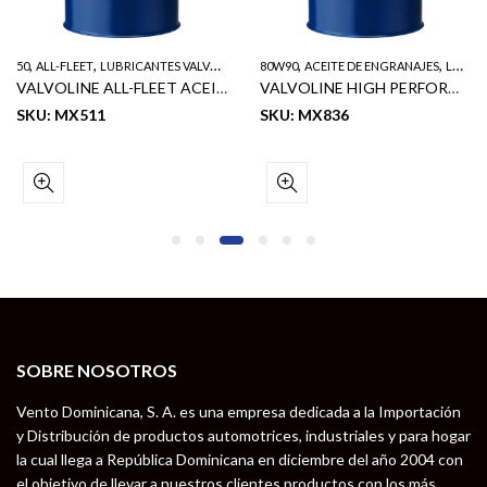
,
,
,
,
50
ALL-FLEET
LUBRICANTES VALVOLINE
80W90
ACEITE DE ENGRANAJES
LUBRICANTES VALVOLINE
VALVOLINE ALL-FLEET ACEITE DE MOTOR DIESEL SAE 50 API: CF/CF-2 55GL
VALVOLINE HIGH PERFORMANCE ACEITE DE ENGRANAJES SAE 80W90 55GL
SKU: MX511
SKU: MX836
SOBRE NOSOTROS
Vento Dominicana, S. A. es una empresa dedicada a la Importación
y Distribución de productos automotrices, industriales y para hogar
la cual llega a República Dominicana en diciembre del año 2004 con
el objetivo de llevar a nuestros clientes productos con los más