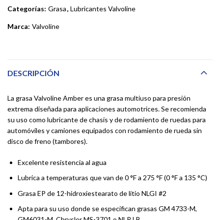
Categorías:
Grasa
,
Lubricantes Valvoline
Marca:
Valvoline
DESCRIPCIÓN
La grasa Valvoline Amber es una grasa multiuso para presión
extrema diseñada para aplicaciones automotrices. Se recomienda
su uso como lubricante de chasis y de rodamiento de ruedas para
automóviles y camiones equipados con rodamiento de rueda sin
disco de freno (tambores).
Excelente resistencia al agua
Lubrica a temperaturas que van de 0 °F a 275 °F (0 °F a 135 °C)
Grasa EP de 12-hidroxiestearato de litio NLGI #2
Apta para su uso donde se especifican grasas GM 4733-M,
GM6031-M, Chrysler MS-3701 o NLP LB