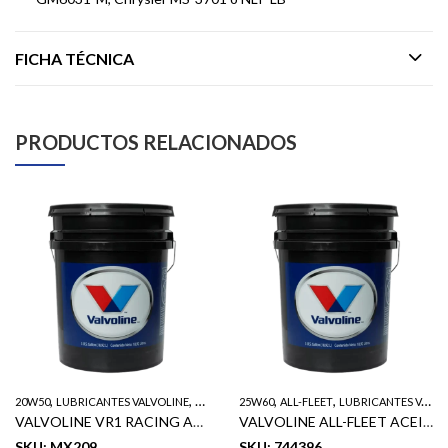
FICHA TÉCNICA
PRODUCTOS RELACIONADOS
,
,
,
,
20W50
LUBRICANTES VALVOLINE
VR1
25W60
ALL-FLEET
LUBRICANTES VALVOLINE
VALVOLINE VR1 RACING ACEITE DE MOTOR SAE 20W50 5GL
VALVOLINE ALL-FLEET ACEITE DE MOTOR DIESEL DE ALTA VISCOSIDAD SAE 25W60 5GL
SKU: MX209
SKU: 744396