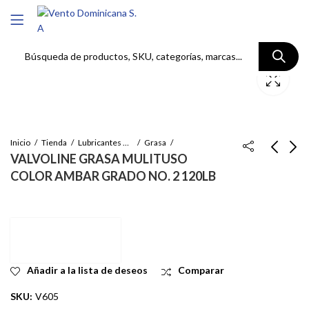
Inicio
Tienda
Lubricantes Valvoline
Grasa
VALVOLINE GRASA MULITUSO
COLOR AMBAR GRADO NO. 2 120LB
VALVOLINE ALL-
VALVOLINE GRASA
FLEET ACEITE DE
MULTIUSOS
MOTOR DIESEL
GENERAL (AMBAR)
Inicie sesión para ver
Inicie sesión para
SERVICIO PESADO
GRADO NO. 2 14OZ
el precio
ver el precio
SAE 40 5GL
Añadir a la lista de deseos
Comparar
SKU:
V605