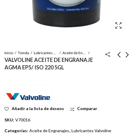
Inicio
Tienda
Lubricantes Valvoline
Aceite de Engranajes
VALVOLINE ACEITE DE ENGRANAJE
AGMA EP5/ ISO 220 5GL
VALVOLINE ACEITE
VALVOLINE GRASA
PARA
PALLADIUM
ENGRANAJAJES
SERVICIO PESADO
Inicie sesión para ver
Inicie sesión para ver
AGMA EP ISO 220
3% MOLIBDENO #2
el precio
el precio
55GL
120 LB
Añadir a la lista de deseos
Comparar
SKU:
V70016
Categorías:
Aceite de Engranajes
,
Lubricantes Valvoline