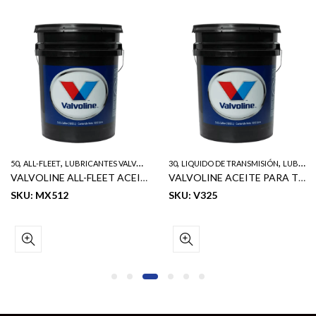
,
,
,
,
,
50
ALL-FLEET
LUBRICANTES VALVOLINE
SERVICIO PESADO
30
LIQUIDO DE TRANSMISIÓN
LUBRICANTES VALVOLINE
VALVOLINE ALL-FLEET ACEITE DE MOTOR DIESEL SERVICIO PESADO SAE 50 5GL
VALVOLINE ACEITE PARA TRANSMISION DEL TREN DE TRANSMISION SAE 30 5GL
SKU: MX512
SKU: V325