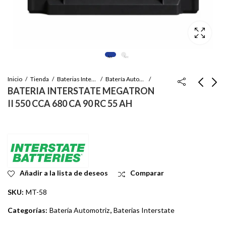
Inicio
Tienda
Baterias Interstate
Batería Automotriz
BATERIA INTERSTATE MEGATRON
II 550 CCA 680 CA 90 RC 55 AH
BATERIA
BATERIA
INTERSTATE
INTERSTATE
MEGATRON II 490
MEGATRON PLUS
Inicie sesión para ver
Inicie sesión para ver
CCA 600 CA 85 RC 53
750 CCA 890 CA 150
el precio
el precio
AH
RC 80 AH
Añadir a la lista de deseos
Comparar
SKU:
MT-58
Categorías:
Batería Automotriz
,
Baterias Interstate