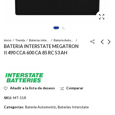
Inicio
Tienda
Baterias Interstate
Batería Automotriz
BATERIA INTERSTATE MEGATRON
II 490 CCA 600 CA 85 RC 53 AH
BATERIA
BATERIA
INTERSTATE
INTERSTATE
MEGATRON II 490
MEGATRON II 550
Inicie sesión para ver
Inicie sesión para ver
CCA 600 CA 85 RC 53
CCA 680 CA 90 RC 55
el precio
el precio
AH
AH
Añadir a la lista de deseos
Comparar
SKU:
MT-51R
Categorías:
Batería Automotriz
,
Baterias Interstate