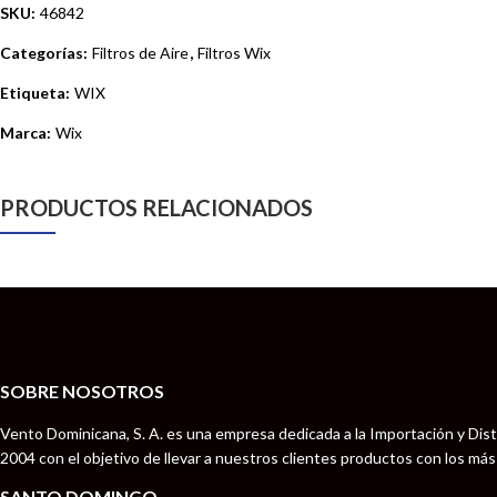
SKU:
46842
Categorías:
Filtros de Aire
,
Filtros Wix
Etiqueta:
WIX
Marca:
Wix
PRODUCTOS RELACIONADOS
SOBRE NOSOTROS
Vento Dominicana, S. A. es una empresa dedicada a la Importación y Dist
2004 con el objetivo de llevar a nuestros clientes productos con los má
SANTO DOMINGO