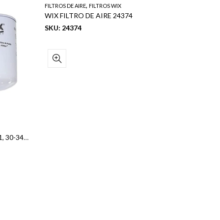
,
FILTROS DE AIRE
FILTROS WIX
WIX FILTRO DE AIRE 24374
SKU: 24374
FILTROS D
WIX FILTRO DE ACEITE 3313281, 30-3436861, AG030098
SKU: 51