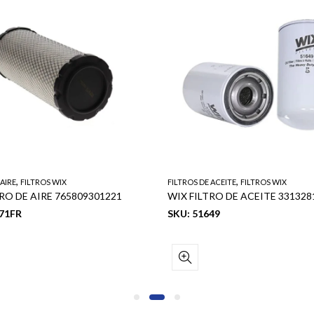
,
,
 AIRE
FILTROS WIX
FILTROS DE ACEITE
FILTROS WIX
RO DE AIRE 765809301221
671FR
SKU: 51649