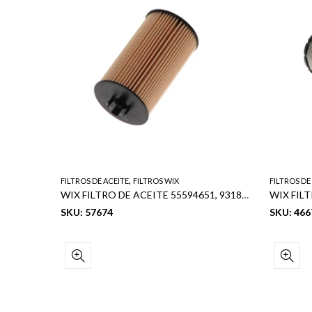
,
FILTROS DE ACEITE
FILTROS WIX
FILTROS DE
WIX FILTRO DE ACEITE 55594651, 93185674, 95526685
WIX FILT
SKU: 57674
SKU: 46