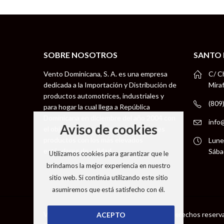
SOBRE NOSOTROS
SANTO
Vento Dominicana, S. A. es una empresa
C/ C
dedicada a la Importación y Distribución de
Mira
productos automotrices, industriales y
(809
para hogar la cual llega a República
Dominicana en diciembre del año 2004 con
info
Aviso de cookies
el objetivo de llevar a nuestros clientes
productos con los más elevados
Lune
estándares de calidad.
Sába
Utilizamos cookies para garantizar que le
brindamos la mejor experiencia en nuestro
sitio web. Si continúa utilizando este sitio
asumiremos que está satisfecho con él.
Vento Dominicana S. A © 2026 todos los derechos reserv
ACEPTO