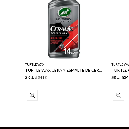
TURTLE WAX
TURTLE WA
TURTLE WAX SPEED KIT RESTAURADOR DE LENTES DE FAROS
TURTLE WAX CERA Y ESMALTE DE CERAMICA 14 OZ
SKU: 53412
SKU: 534