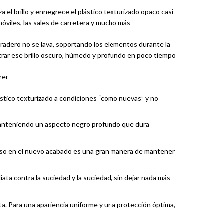
a el brillo y ennegrece el plástico texturizado opaco casi
móviles, las sales de carretera y mucho más
uradero no se lava, soportando los elementos durante la
strar ese brillo oscuro, húmedo y profundo en poco tiempo
rer
lástico texturizado a condiciones “como nuevas” y no
 manteniendo un aspecto negro profundo que dura
El uso en el nuevo acabado es una gran manera de mantener
ata contra la suciedad y la suciedad, sin dejar nada más
ecta. Para una apariencia uniforme y una protección óptima,