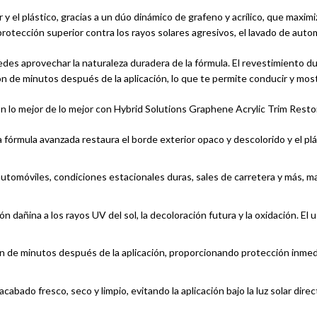
y el plástico, gracias a un dúo dinámico de grafeno y acrílico, que maximiz
rotección superior contra los rayos solares agresivos, el lavado de auto
edes aprovechar la naturaleza duradera de la fórmula. El revestimiento d
ón de minutos después de la aplicación, lo que te permite conducir y mo
con lo mejor de lo mejor con Hybrid Solutions Graphene Acrylic Trim Resto
a fórmula avanzada restaura el borde exterior opaco y descolorido y el p
automóviles, condiciones estacionales duras, sales de carretera y más,
ón dañina a los rayos UV del sol, la decoloración futura y la oxidación. 
ión de minutos después de la aplicación, proporcionando protección inmedi
cabado fresco, seco y limpio, evitando la aplicación bajo la luz solar dir