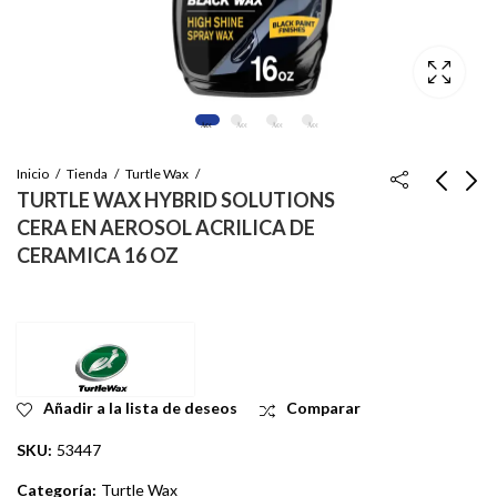
Inicio
Tienda
Turtle Wax
TURTLE WAX HYBRID SOLUTIONS
CERA EN AEROSOL ACRILICA DE
TURTLE WAX HYBRID
TURTLE WAX HYBRID
CERAMICA 16 OZ
SOLUTIONS
SOLUTIONS CERA
DETALLADO DE
ACRILICA DE
Inicie sesión para ver
Inicie sesión para ver
CERAMICA 3 EN 1
CERAMICA NEGRA 14
el precio
el precio
DETAILER 32 OZ
OZ
Añadir a la lista de deseos
Comparar
SKU:
53447
Categoría:
Turtle Wax