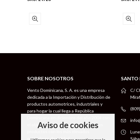
SOBRE NOSOTROS
SANTO
Vento Dominicana, S. A. es una empresa
C/ C
dedicada a la Importación y Distribución de
Mira
productos automotrices, industriales y
(809
para hogar la cual llega a República
Dominicana en diciembre del año 2004 con
info
Aviso de cookies
el objetivo de llevar a nuestros clientes
productos con los más elevados
Lune
estándares de calidad.
Sába