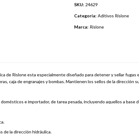
SKU:
24629
Categoría:
Aditivos Rislone
Marca:
Rislone
ica de Rislone esta especialmente diseñado para detener y sellar fugas e
ras, caja de engranajes y bombas. Mantienen los sellos de la dirección s
 domésticos e importador, de tarea pesada, incluyendo aquellos a base de 
ca.
s de la dirección hidráulica.