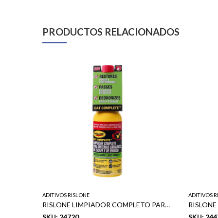
PRODUCTOS RELACIONADOS
ADITIVOS RISLONE
ADITIVOS R
RISLONE SUPLEMENTO HY-PER LUBE ZINC ZDDP 11OZ
RISLONE LIMPIADOR COMPLETO PARA SISTEMAS CATALITICOS DE ESCAPE Y DE EMISION 425ML
SKU: 24720
SKU: 244