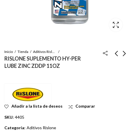
Inicio
Tienda
Aditivos Rislone
RISLONE SUPLEMENTO HY-PER
LUBE ZINC ZDDP 11OZ
RISLONE
RISLONE TOPE DE
AUMENTADOR DE
TRANSMISIÓN DE
OCTANAJE SUPER
ALTO KILOMETRAJE
Inicie sesión para ver
Inicie sesión para ver
CONCENTRADO 6OZ
CON REPARACIÓN
el precio
el precio
DE FUGAS 32 OZ
Añadir a la lista de deseos
Comparar
SKU:
4405
Categoría:
Aditivos Rislone