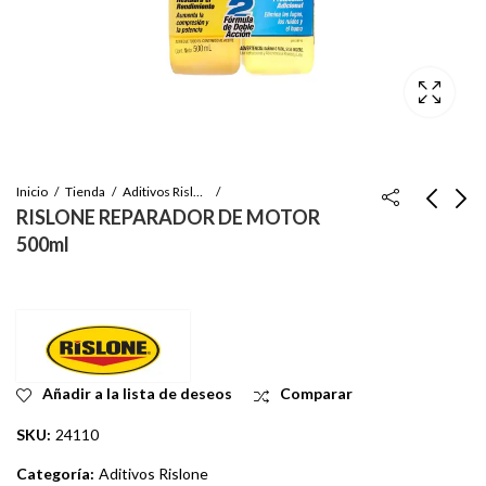
Inicio
Tienda
Aditivos Rislone
RISLONE REPARADOR DE MOTOR
500ml
RISLONE HY-PER
RISLONE SELLADOR
COOL LIMPIADOR DE
DE FUGAS PARA EL
RADIADORES 650ML
ACEITE DEL MOTOR
Inicie sesión para ver
Inicie sesión para ver
11oz
el precio
el precio
Añadir a la lista de deseos
Comparar
SKU:
24110
Categoría:
Aditivos Rislone