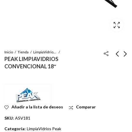
Inicio
Tienda
LimpiaVidrios Peak
PEAK LIMPIAVIDRIOS
CONVENCIONAL 18″
PEAK
PEAK
LIMPIAVIDRIOS
LIMPIAVIDRIOS
CONVENCIONAL 17"
CONVENCIONAL 19"
Inicie sesión para ver
Inicie sesión para ver
el precio
el precio
Añadir a la lista de deseos
Comparar
SKU:
ASV181
Categoría:
LimpiaVidrios Peak