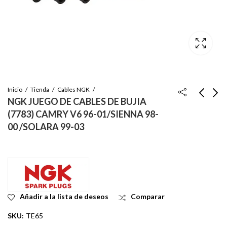
Inicio
Tienda
Cables NGK
NGK JUEGO DE CABLES DE BUJIA
(7783) CAMRY V6 96-01/SIENNA 98-
NGK JUEGO DE
NGK JUEGO DE
00 /SOLARA 99-03
CABLES DE BUJIA
CABLES PARA BUJIA
NGK COROLLA 98-
NGK LAND CRUISER
Inicie sesión para ver
Inicie sesión para ver
99/CHEVROLET
93-97 IFZ/ LEXUS
el precio
el precio
PRIZM 98-99
LX450 96-97
Añadir a la lista de deseos
Comparar
SKU:
TE65