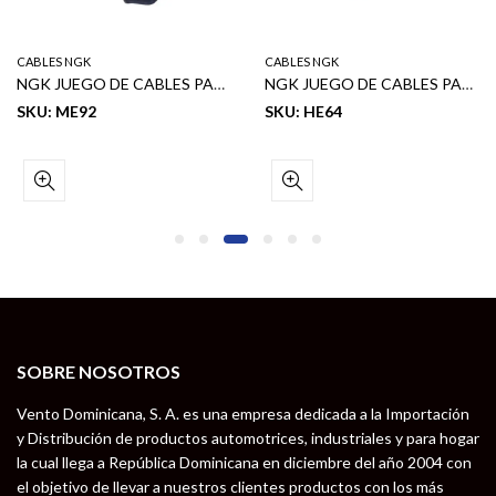
CABLES NGK
CABLES NGK
NGK JUEGO DE CABLES PARA BUJIA (8697) MITSUB MIRAGE 97-02 4G15
NGK JUEGO DE CABLES PARA BUJIA NGK CIVIC 99-00 /INTEGRA 92-01/ – 8018
SKU: ME92
SKU: HE64
SOBRE NOSOTROS
Vento Dominicana, S. A. es una empresa dedicada a la Importación
y Distribución de productos automotrices, industriales y para hogar
la cual llega a República Dominicana en diciembre del año 2004 con
el objetivo de llevar a nuestros clientes productos con los más