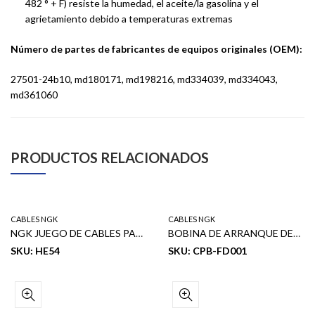
482 ° + F) resiste la humedad, el aceite/la gasolina y el
agrietamiento debido a temperaturas extremas
Número de partes de fabricantes de equipos originales (OEM):
‎27501-24b10, md180171, md198216, md334039, md334043,
md361060
PRODUCTOS RELACIONADOS
CABLES NGK
CABLES NGK
NGK JUEGO DE CABLES PARA BUJIA (9793) HONDA PRELUDE 88-91
BOBINA DE ARRANQUE DEL ENCHUFE (58901) T FORD F150, 350,450,550 (97-10)
SKU: HE54
SKU: CPB-FD001