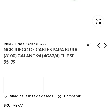
Inicio
Tienda
Cables NGK
NGK JUEGO DE CABLES PARA BUJIA
(8100) GALANT 94 (4G63/4) ELIPSE
NGK JUEGO DE
NGK JUEGO DE
95-99
CABLES DE BUJIA
CABLES PARA
(9545) MONTERO
BUJIA (8074)
Inicie sesión para ver
Inicie sesión para
89-94 6G72 DOGDE
ISUZU RODEO93-
el precio
ver el precio
RAM 90-91
96/
PASSPORT94-96
Añadir a la lista de deseos
Comparar
SKU:
ME-77