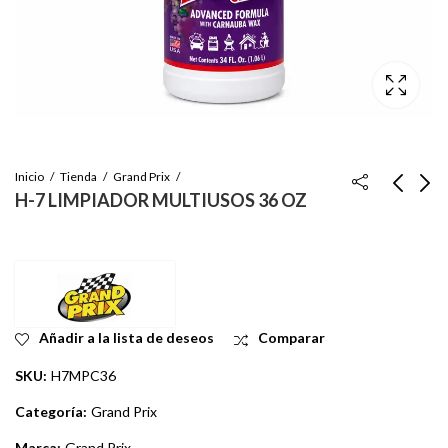
Inicio
Tienda
Grand Prix
H-7 LIMPIADOR MULTIUSOS 36 OZ
H-7 LIMPIADOR
H-7 LIMPIADOR
MULTIUSOS 5 GL
MULTIUSOS 55 GL
Inicie sesión para ver
Inicie sesión para ver
el precio
el precio
Añadir a la lista de deseos
Comparar
SKU:
H7MPC36
Categoría:
Grand Prix
Marca:
Grand Prix