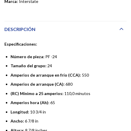
Marca:
Interstate
DESCRIPCIÓN
Especificaciones:
Número de pieza:
PF -24
Tamaño del grupo:
24
Amperios de arranque en frío (CCA):
550
Amperios de arranque (CA):
680
(RC) Mínimo a 25 amperios:
110,0 minutos
Amperios hora (Ah):
65
Longitud:
10 3/4 in
Ancho:
6 7/8 in
Altura:
8 7/8 inches