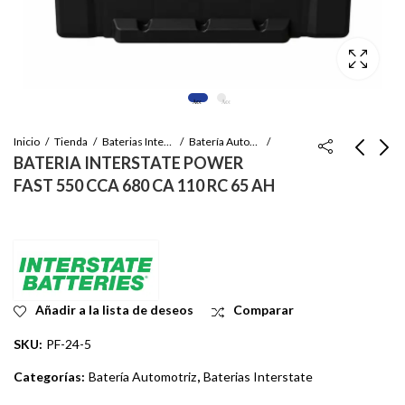
Inicio
Tienda
Baterias Interstate
Batería Automotriz
BATERIA INTERSTATE POWER
FAST 550 CCA 680 CA 110 RC 65 AH
BATERIA
BATERIA
INTERSTATE 460
INTERSTATE POWER
CCA 570 CA 80 RC 50
FAST 550 CCA 680 CA
Inicie sesión para ver
Inicie sesión para ver
AH
110 RC 65 AH
el precio
el precio
Añadir a la lista de deseos
Comparar
SKU:
PF-24-5
Categorías:
Batería Automotriz
,
Baterias Interstate