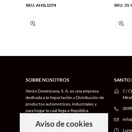
SKU: AHSL1074
SKU: 31
SOBRE NOSOTROS
SANTO
Vento Dominicana, S. A. es una empresa
C/ C
dedicada a la Importación y Distribución de
Mira
productos automotrices, industriales y
(809
para hogar la cual llega a República
Dominicana en diciembre del año 2004 con
info
Aviso de cookies
el objetivo de llevar a nuestros clientes
productos con los más elevados
Lune