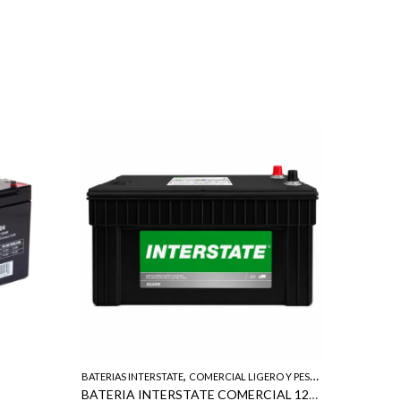
,
BATERIAS INTERSTATE
COMERCIAL LIGERO Y PESADO
BATERIAS 
BATERIA INTERSTATE COMERCIAL 1200 CCA 1330 CA 370 RC 170 AH = N200