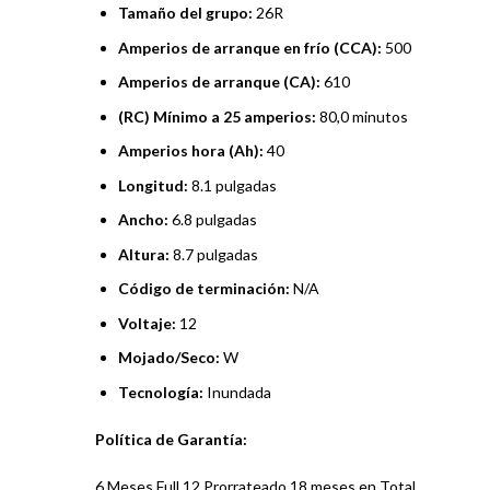
Tamaño del grupo:
26R
Amperios de arranque en frío (CCA):
500
Amperios de arranque (CA):
610
(RC) Mínimo a 25 amperios:
80,0 minutos
Amperios hora (Ah):
40
Longitud:
8.1 pulgadas
Ancho:
6.8 pulgadas
Altura:
8.7 pulgadas
Código de terminación:
N/A
Voltaje:
12
Mojado/Seco:
W
Tecnología:
Inundada
Política de Garantía:
6 Meses Full 12 Prorrateado 18 meses en Total