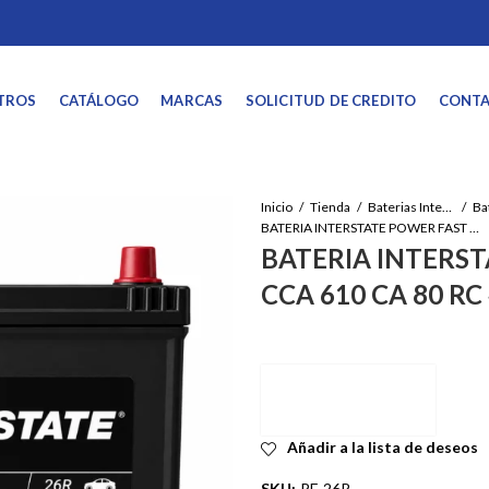
TROS
CATÁLOGO
MARCAS
SOLICITUD DE CREDITO
CONT
Inicio
Tienda
Baterias Interstate
BATERIA INTERSTATE POWER FAST 500 CCA 610 CA 80 RC 40 AH
BATERIA INTERST
CCA 610 CA 80 RC
Añadir a la lista de deseos
SKU:
PF-26R