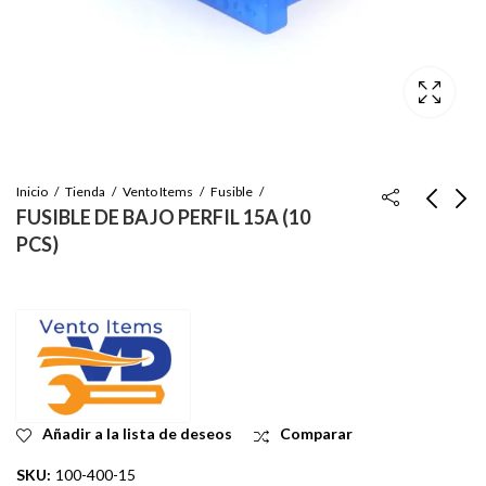
Inicio
Tienda
Vento Items
Fusible
FUSIBLE DE BAJO PERFIL 15A (10
PCS)
FUSIBLE DE BAJO
FUSIBLE DE BAJO
PERFIL 10A - (10 PCS)
PERFIL 20A (10 PCS)
Inicie sesión para ver
Inicie sesión para ver
el precio
el precio
Añadir a la lista de deseos
Comparar
SKU:
100-400-15