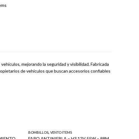
ems
n vehículos, mejorando la seguridad y visibilidad. Fabricada
 propietarios de vehículos que buscan accesorios confiables
,
BOMBILLOS
VENTO ITEMS
TORNILLER
TUERCA ACORN CON ABULTAMIENTO – M12 X 1.50 (20/1)
FARO ANTINIEBLA – H3 12V 55W – 98MM