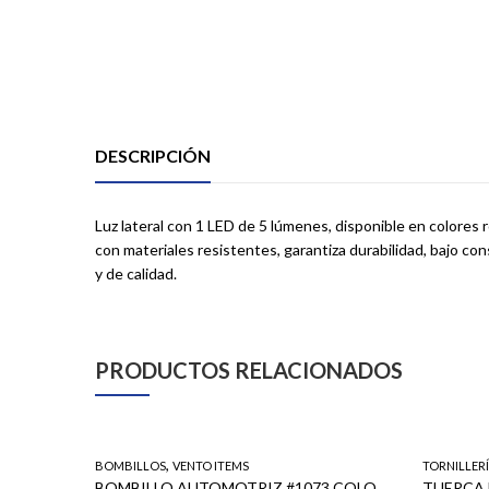
DESCRIPCIÓN
Luz lateral con 1 LED de 5 lúmenes, disponible en colores ro
con materiales resistentes, garantiza durabilidad, bajo con
y de calidad.
PRODUCTOS RELACIONADOS
,
BOMBILLOS
VENTO ITEMS
TORNILLER
BOMBILLO HALÓGENO H3 – 12V 55W – DOT A
BOMBILLO AUTOMOTRIZ #1073 COLOR ÁMBAR (10 PCS)