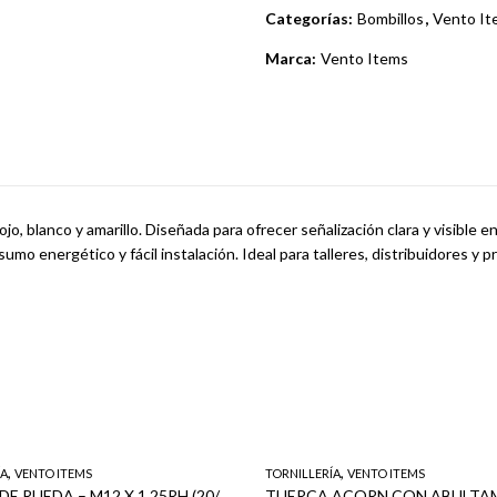
Categorías:
Bombillos
,
Vento It
Marca:
Vento Items
jo, blanco y amarillo. Diseñada para ofrecer señalización clara y visible e
sumo energético y fácil instalación. Ideal para talleres, distribuidores y
,
,
ÍA
VENTO ITEMS
TORNILLERÍA
VENTO ITEMS
TUERCA DE RUEDA – M12 X 1.25RH (20/1)