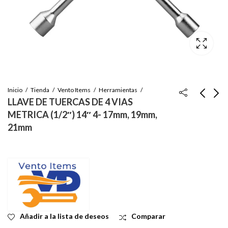
Inicio
Tienda
Vento Items
Herramientas
LLAVE DE TUERCAS DE 4 VIAS
METRICA (1/2″) 14″ 4- 17mm, 19mm,
ABRAZADERA DE
EMBUDO PARA
21mm
MANGUERA #28 (2-
ACEITE COLOR
1/4" 33-57MM) DE
NEGRO 5.50" (2 PCS)
Inicie sesión para ver
Inicie sesión para ver
ACERO INOXIDABLE
el precio
el precio
10 PCS BOX
Añadir a la lista de deseos
Comparar