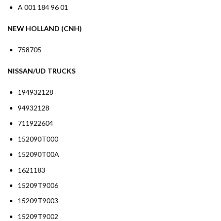
A 001 184 96 01
NEW HOLLAND (CNH)
758705
NISSAN/UD TRUCKS
194932128
94932128
711922604
152090T000
152090T00A
1621183
15209T9006
15209T9003
15209T9002