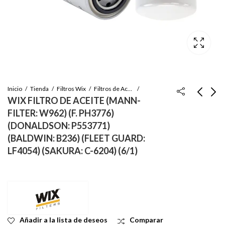
Inicio
Tienda
Filtros Wix
Filtros de Aceite
WIX FILTRO DE ACEITE (MANN-
FILTER: W962) (F. PH3776)
WIX FILTRO DE
WIX FILTRO
(DONALDSON: P553771)
ACEITE (SAKURA: C-
HIDRAULICO (HYDAC
(BALDWIN: B236) (FLEET GUARD:
85160) (DONALDSON:
0180MA010BN)
Inicie sesión para ver
Inicie sesión para ver
LF4054) (SAKURA: C-6204) (6/1)
P557382) (FLEET
(FLEET GUARD:
el precio
el precio
GUARD: LF3746)
HF28929, HF35439)
(BALDWIN: BD7095)
(BALDWIN: BT8308-
11-7382
MPG)
Añadir a la lista de deseos
Comparar