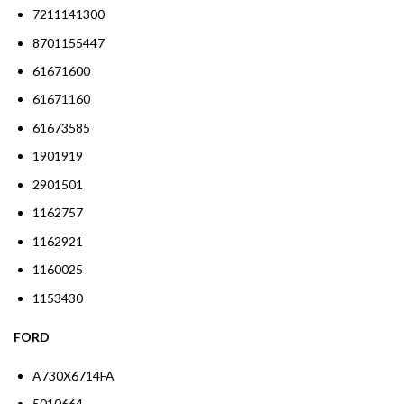
7211141300
8701155447
61671600
61671160
61673585
1901919
2901501
1162757
1162921
1160025
1153430
FORD
A730X6714FA
5010664