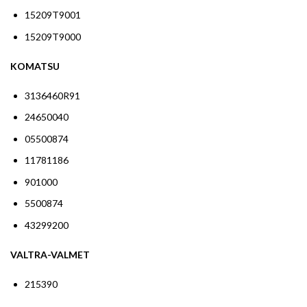
15209T9001
15209T9000
KOMATSU
3136460R91
24650040
05500874
11781186
901000
5500874
43299200
VALTRA-VALMET
215390