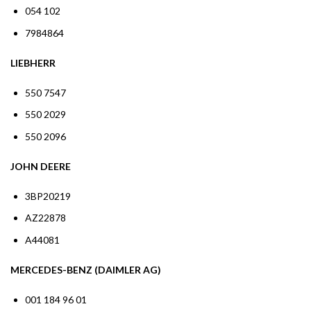
054 102
7984864
LIEBHERR
550 7547
550 2029
550 2096
JOHN DEERE
3BP20219
AZ22878
A44081
MERCEDES-BENZ (DAIMLER AG)
001 184 96 01