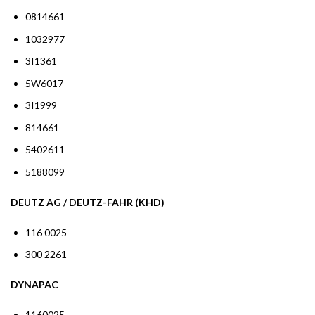
0814661
1032977
3I1361
5W6017
3I1999
814661
5402611
5188099
DEUTZ AG / DEUTZ-FAHR (KHD)
116 0025
300 2261
DYNAPAC
1160025