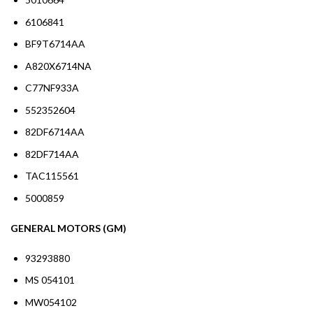
6106841
BF9T6714AA
A820X6714NA
C77NF933A
552352604
82DF6714AA
82DF714AA
TAC115561
5000859
GENERAL MOTORS (GM)
93293880
MS 054101
MW054102