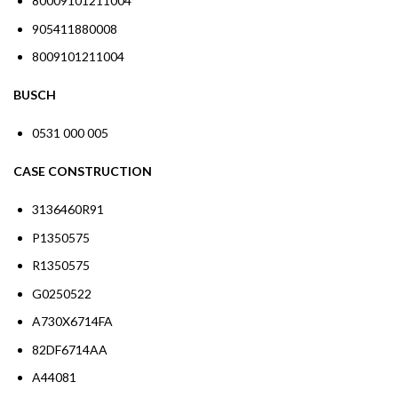
80009101211004
905411880008
8009101211004
BUSCH
0531 000 005
CASE CONSTRUCTION
3136460R91
P1350575
R1350575
G0250522
A730X6714FA
82DF6714AA
A44081