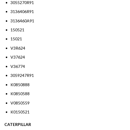
3055270R91
3136406R91
3136460A91
150521
15021
V3R624
V37624
V36774
3059247R91
K0850888
K0850588
V0850559
K0150521
CATERPILLAR