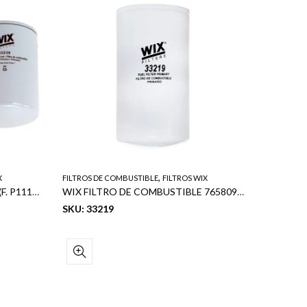
,
X
FILTROS DE COMBUSTIBLE
FILTROS WIX
FILTROS 
WIX FILTRO DE COMBUSTIBLE (F. P1117) 12/1
WIX FILTRO DE COMBUSTIBLE 765809332195
SKU: 33219
SKU: 33