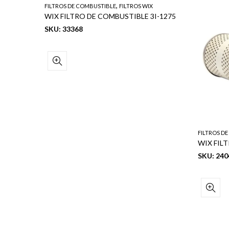
,
FILTROS DE COMBUSTIBLE
FILTROS WIX
WIX FILTRO DE COMBUSTIBLE 3I-1275
SKU: 33368
FILTROS D
WIX FILTRO DE COMBUSTIBLE (F.P7572) (DONALSON: P550127) (BALDWIN: BF940) (FLEET GUARD: FF5226) (SAKURA: FC-1302)
SKU: 240