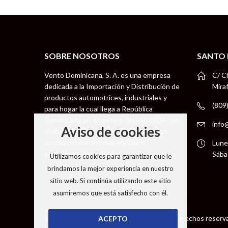
SOBRE NOSOTROS
SANTO
Vento Dominicana, S. A. es una empresa
C/ C
dedicada a la Importación y Distribución de
Mira
productos automotrices, industriales y
(809
para hogar la cual llega a República
Dominicana en diciembre del año 2004 con
info
Aviso de cookies
el objetivo de llevar a nuestros clientes
productos con los más elevados
Lune
estándares de calidad.
Sába
Utilizamos cookies para garantizar que le
brindamos la mejor experiencia en nuestro
sitio web. Si continúa utilizando este sitio
asumiremos que está satisfecho con él.
Vento Dominicana S. A © 2026 todos los derechos reserv
ACEPTO