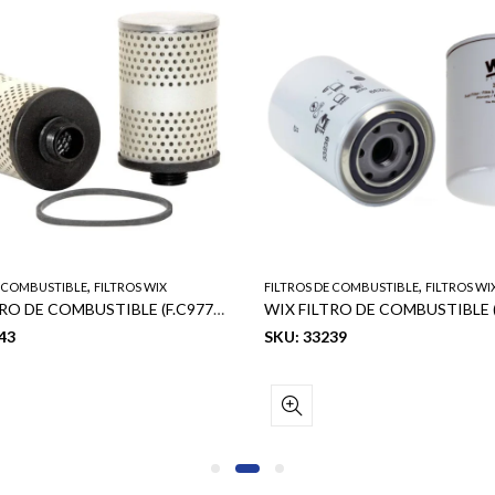
,
,
E COMBUSTIBLE
FILTROS WIX
FILTROS DE COMBUSTIBLE
FILTROS WI
WIX FILTRO DE COMBUSTIBLE (F.C9771) (BALDWIN: PF10) (FLEET GUARD: FF246) (DONALDSON: P550674)
43
SKU: 33239