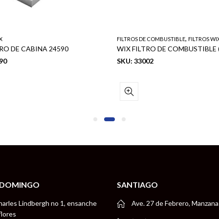
,
X
FILTROS DE COMBUSTIBLE
FILTROS WI
TRO DE CABINA 24590
90
SKU: 33002
 DOMINGO
SANTIAGO
harles Lindbergh no 1, ensanche
Ave. 27 de Febrero, Manzana
flores