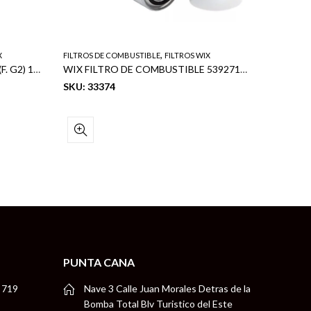
,
X
FILTROS DE COMBUSTIBLE
FILTROS WIX
FILTROS D
WIX FILTRO DE COMBUSTIBLE (F. G2) 16400-0W000
WIX FILTRO DE COMBUSTIBLE 539271D1
SKU: 33374
SKU: 33
PUNTA CANA
 719
Nave 3 Calle Juan Morales Detras de la
Bomba Total Blv Turistico del Este