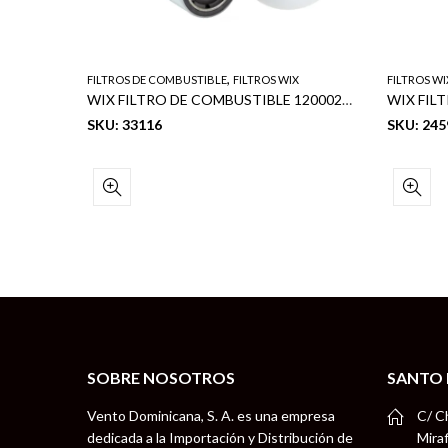
,
FILTROS DE COMBUSTIBLE
FILTROS WIX
FILTROS WI
WIX FILTRO DE COMBUSTIBLE (FLEET GUARD: FF5321, FF5816) (BALDWIN: BF7632) (DONALDSON: P551315)
WIX FILTRO DE COMBUSTIBLE 12000206-8, 12000206
WIX FIL
SKU: 33116
SKU: 245
SOBRE NOSOTROS
SANTO
Vento Dominicana, S. A. es una empresa
C/ C
dedicada a la Importación y Distribución de
Mira