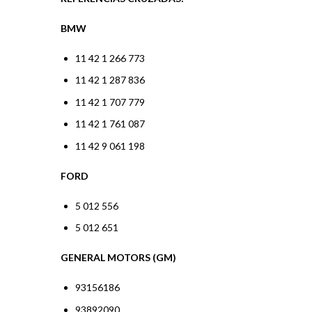
BMW
11 42 1 266 773
11 42 1 287 836
11 42 1 707 779
11 42 1 761 087
11 42 9 061 198
FORD
5 012 556
5 012 651
GENERAL MOTORS (GM)
93156186
93892090