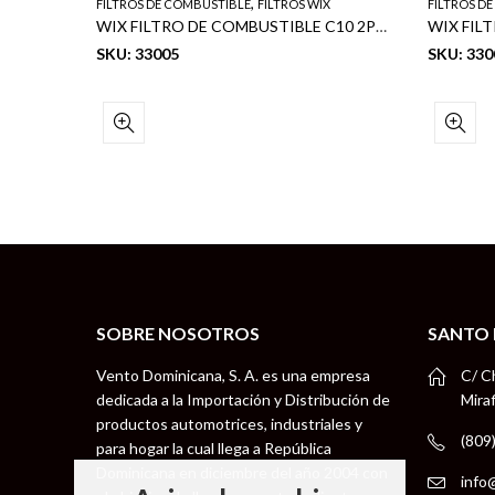
,
FILTROS DE COMBUSTIBLE
FILTROS WIX
FILTROS D
WIX FILTRO DE COMBUSTIBLE (F. PS8187) 6/1
WIX FILTRO DE COMBUSTIBLE C10 2PN-ON
SKU: 33005
SKU: 330
SOBRE NOSOTROS
SANTO
Vento Dominicana, S. A. es una empresa
C/ C
dedicada a la Importación y Distribución de
Mira
productos automotrices, industriales y
(809
para hogar la cual llega a República
Dominicana en diciembre del año 2004 con
info