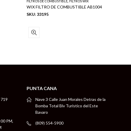
,
FILTROS DE COMBUSTIBLE
FILTROS WIX
FILTROS DE
WIX FILTRO DE COMBUSTIBLE AB1004
WIX FIL
SKU: 33195
SKU: 24
PUNTA CANA
 719
Nave 3 Calle Juan Morales Detras de la
Bomba Total Blv Turistico del Este
Bavaro
5:00 PM,
(809) 554-5900
M