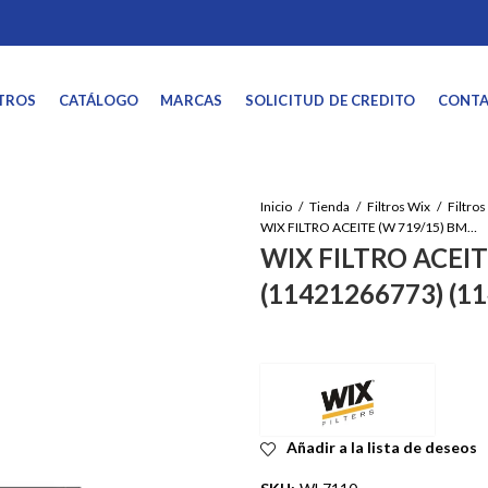
TROS
CATÁLOGO
MARCAS
SOLICITUD DE CREDITO
CONT
Inicio
Tienda
Filtros Wix
WIX FILTRO ACEITE (W 719/15) BMW (11421266773) (11421287836)
WIX FILTRO ACEI
(11421266773) (1
Añadir a la lista de deseos