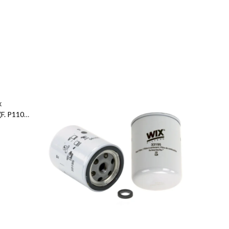
X
WIX FILTRO DE COMBUSTIBLE (F. P1104) 426430A1