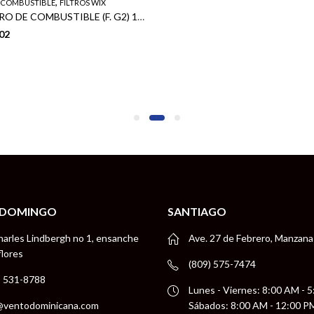
,
E COMBUSTIBLE
FILTROS WIX
WIX FILTRO DE COMBUSTIBLE (F. G2) 16400-0W000
02
 DOMINGO
SANTIAGO
harles Lindbergh no 1, ensanche
Ave. 27 de Febrero, Manzana
flores
(809) 575-7474
) 531-8788
Lunes - Viernes: 8:00 AM - 
@ventodominicana.com
Sábados: 8:00 AM - 12:00 P