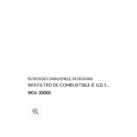
,
FILTROS DE COMBUSTIBLE
FILTROS WIX
FILTROS 
WIX FILTRO DE COMBUSTIBLE (F. G2) 16400-0W000
WIX FIL
SKU: 33002
SKU: 33