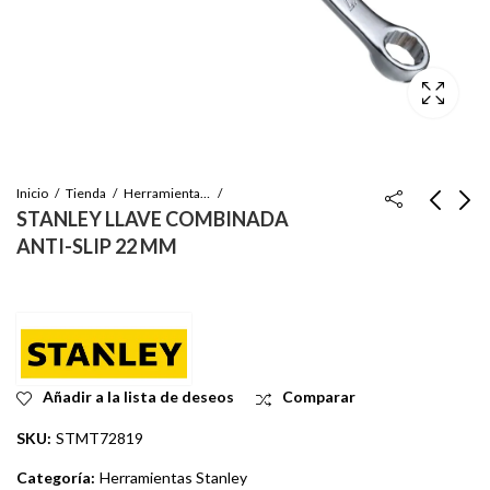
Inicio
Tienda
Herramientas Stanley
STANLEY LLAVE COMBINADA
ANTI-SLIP 22 MM
STANSTANLEY LLAVE
STANLEY LLAVE
COMBINADA ANTI-
COMBINADA ANTI-
SLIP 19 MM
SLIP 24 MM
Inicie sesión para ver
Inicie sesión para ver
el precio
el precio
Añadir a la lista de deseos
Comparar
SKU:
STMT72819
Categoría:
Herramientas Stanley