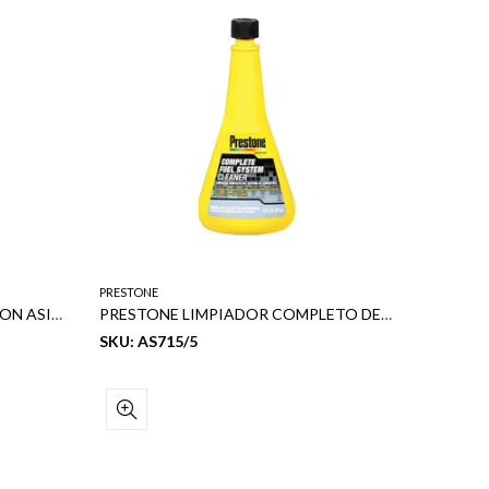
PRESTONE
PRESTONE
PRESTONE FLUIDO DE DIRECCION ASISTIDA 12 OZ
PRESTONE LIMPIADOR COMPLETO DE SISTEMAS DE COMBUSTIBLE 16 OZ
SKU: AS715/5
SKU: AF