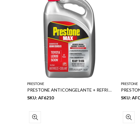
PRESTONE
PRESTONE
PRESTONE COOLANT COMMAND ROJO CONCENTRADO 1GL
PRESTONE ANTICONGELANTE + REFRIGERANTE (ROJO) PARA VEHÍCULOS ASIÁTICOS TOYOTA, LEXUS SCION
SKU: AF6210
SKU: AF