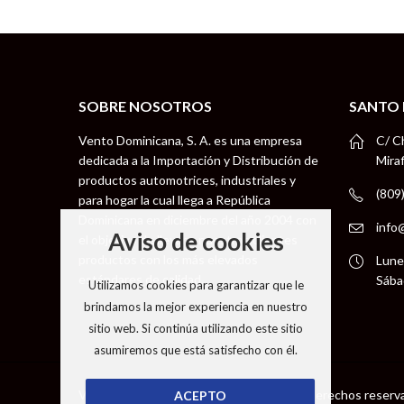
SOBRE NOSOTROS
SANTO
Vento Dominicana, S. A. es una empresa
C/ C
dedicada a la Importación y Distribución de
Mira
productos automotrices, industriales y
(809
para hogar la cual llega a República
Dominicana en diciembre del año 2004 con
info
Aviso de cookies
el objetivo de llevar a nuestros clientes
productos con los más elevados
Lune
estándares de calidad.
Sába
Utilizamos cookies para garantizar que le
brindamos la mejor experiencia en nuestro
sitio web. Si continúa utilizando este sitio
asumiremos que está satisfecho con él.
Vento Dominicana S. A © 2026 todos los derechos reserv
ACEPTO