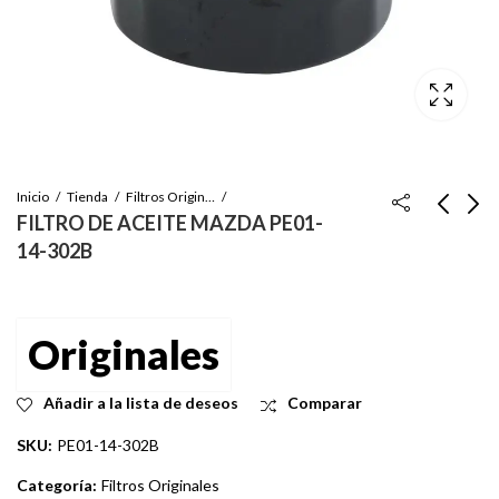
Inicio
Tienda
Filtros Originales
FILTRO DE ACEITE MAZDA PE01-
14-302B
FILTRO ORIGINAL
FILTRO ACEITE AC
MITSUBISHI=
DELCO=PH3387A,
PH3593A (MZ690116)
=PF47H
Inicie sesión para ver
Inicie sesión para ver
Originales
el precio
el precio
Añadir a la lista de deseos
Comparar
SKU:
PE01-14-302B
Categoría:
Filtros Originales