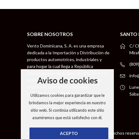
SOBRE NOSOTROS
SANTO
Vento Dominicana, S. A. es una empresa
C/ C
dedicada a la Importación y Distribución de
Mira
productos automotrices, industriales y
(809
para hogar la cual llega a República
Dominicana en diciembre del año 2004 con
info
Aviso de cookies
el objetivo de llevar a nuestros clientes
productos con los más elevados
Lune
estándares de calidad.
Sába
Utilizamos cookies para garantizar que le
brindamos la mejor experiencia en nuestro
sitio web. Si continúa utilizando este sitio
asumiremos que está satisfecho con él.
Vento Dominicana S. A © 2026 todos los derechos reserv
ACEPTO