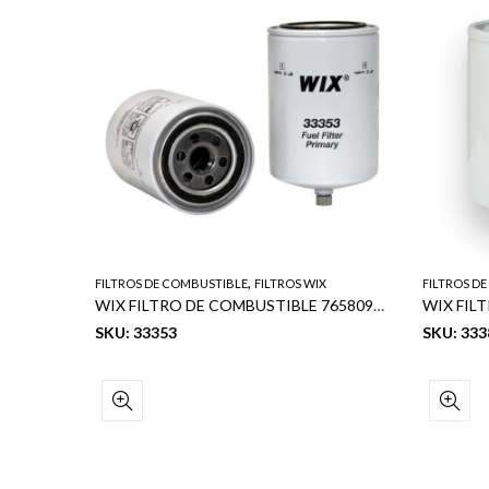
,
FILTROS DE COMBUSTIBLE
FILTROS WIX
FILTROS D
WIX FILTRO SEPARADOR DE AGUA Y COMBUSTIBLE (F. P3401) (FS1280)
WIX FILTRO DE COMBUSTIBLE 765809333536
SKU: 33353
SKU: 333