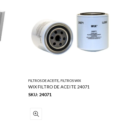
FILTROS 
WIX FIL
SKU: 33
,
FILTROS DE ACEITE
FILTROS WIX
WIX FILTRO DE ACEITE 24071
SKU: 24071