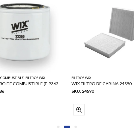
,
E COMBUSTIBLE
FILTROS WIX
FILTROS WIX
WIX FILTRO DE COMBUSTIBLE (F. P3627,P9457) 23303-56031
WIX FILTRO DE CABINA 24590
86
SKU: 24590