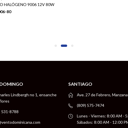
O HALÓGENO 9006 12V 80W
006-80
 DOMINGO
SANTIAGO
harles Lindbergh no 1, ensanche
Ave. 27 de Febrero, Manzana
flores
(809) 575-7474
) 531-8788
Lunes - Viernes: 8:00 AM - 
@ventodominicana.com
Sábados: 8:00 AM - 12:00 P