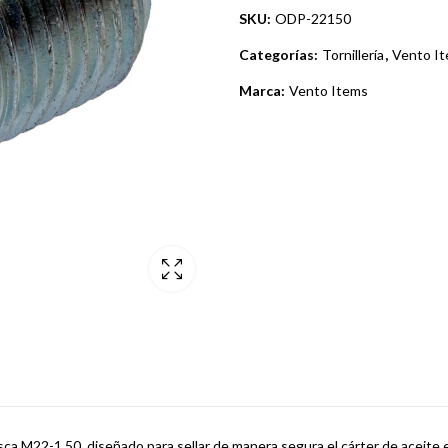
SKU:
ODP-22150
Categorías:
Tornillería
,
Vento I
Marca:
Vento Items
sca M22-1.50, diseñado para sellar de manera segura el cárter de aceite