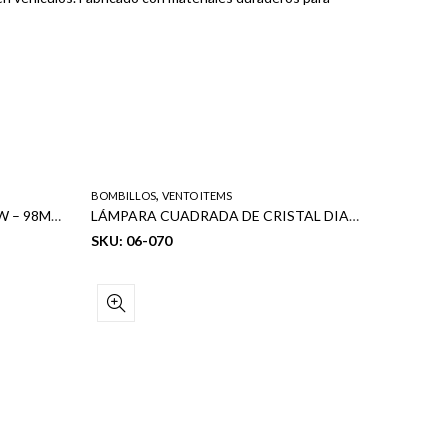
,
BOMBILLOS
VENTO ITEMS
FARO ANTINIEBLA – H3 12V 55W – 98MM
LÁMPARA CUADRADA DE CRISTAL DIAMANTE 7″ – SET CON BOMBILLO H4
SKU: 06-070
TORNILLER