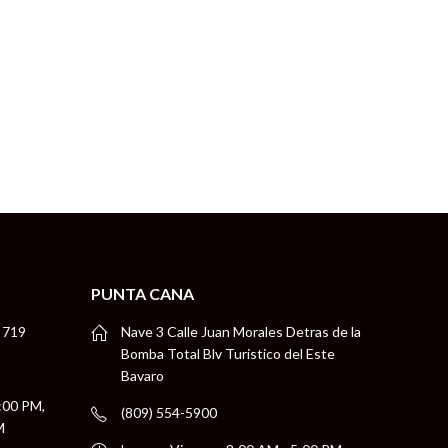
SKU: 10
PUNTA CANA
 719
Nave 3 Calle Juan Morales Detras de la
Bomba Total Blv Turistico del Este
Bavaro
5:00 PM,
(809) 554-5900
M