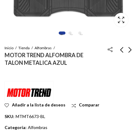
Inicio
Tienda
Alfombras
MOTOR TREND ALFOMBRA DE
TALON METALICA AZUL
MOTOR TREND
MOTOR TREND
ALFOMBRA DE
ALFOMBRA DE
TALON METALICA
TALON METALICO
Inicie sesión para ver
Inicie sesión para ver
NEGRA
ROJO
el precio
el precio
Añadir a la lista de deseos
Comparar
SKU:
MTMT6673-BL
Categoría:
Alfombras