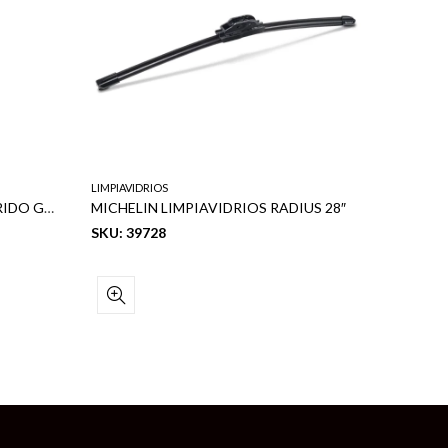
LIMPIAVIDRIOS
LIMPIAVID
MICHELIN LIMPIAVIDRIOS HIBRIDO GUARDIAN 24″
MICHELIN LIMPIAVIDRIOS RADIUS 28″
SKU: 39728
SKU: 10