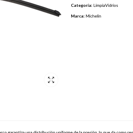
Categoría:
LimpiaVidrios
Marca:
Michelin
marco garantiza una distribución uniforme de la presión, lo que da como re