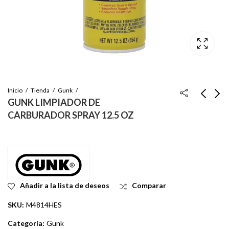
Inicio
Tienda
Gunk
GUNK LIMPIADOR DE
CARBURADOR SPRAY 12.5 OZ
LIQUID WRENCH
GUNK LIMPIADOR DE
ACEITE HIDRAULICO
PIEZAS DE FRENO
PARA GATOS 12 OZ
(SIN CLORO) 14 OZ
Inicie sesión para ver
Inicie sesión para ver
el precio
el precio
Añadir a la lista de deseos
Comparar
SKU:
M4814HES
Categoría:
Gunk