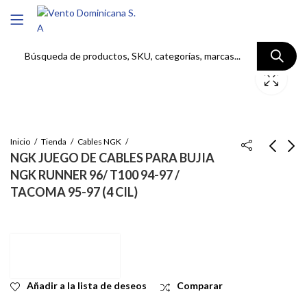
Inicio
Tienda
Cables NGK
NGK JUEGO DE CABLES PARA BUJIA
NGK RUNNER 96/ T100 94-97 /
NGK JUEGO DE
NGK JUEGO DE
TACOMA 95-97 (4 CIL)
CABLES PARA BUJIA
CABLES DE BUJIA
NGK C TAPA IG
4RUNNER 94-95/ P/UP
Inicie sesión para ver
Inicie sesión para ver
TERCEL (3E) 87-92
93-95 Full /Injector
el precio
el precio
Añadir a la lista de deseos
Comparar