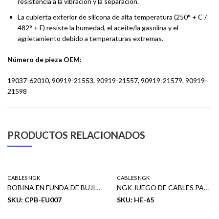
resistencia a la vibración y la separación.
La cubierta exterior de silicona de alta temperatura (250° + C /
482° + F) resiste la humedad, el aceite/la gasolina y el
agrietamiento debido a temperaturas extremas.
Número de pieza OEM:
‎19037-62010, 90919-21553, 90919-21557, 90919-21579, 90919-
21598
PRODUCTOS RELACIONADOS
CABLES NGK
CABLES NGK
BOBINA EN FUNDA DE BUJIA BMW 320i, AL 840i 97-02, X5 00-04, M3 AL M5 , Z3, Z8 V8, L
NGK JUEGO DE CABLES PARA BUJIA NGK PRELUDE 93-01
SKU: CPB-EU007
SKU: HE-65