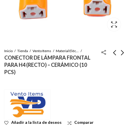
Inicio
Tienda
Vento Items
Material Eléctrico
CONECTOR DE LÁMPARA FRONTAL
PARA H4 (RECTO) – CERÁMICO (10
CONECTOR DE RELÉ
CONECTOR DE
PCS)
AUTOMOTRIZ DE 5
ARNÉS PARA FARO –
PINES – CERÁMICO
BOMBILLAS 880, 881,
Inicie sesión para ver
Inicie sesión para ver
(10PCS)
H11
el precio
el precio
Añadir a la lista de deseos
Comparar