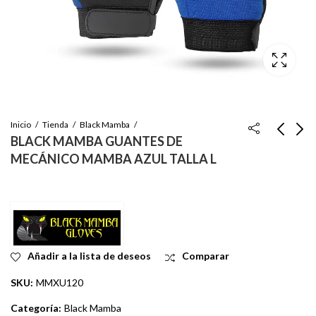
Inicio
Tienda
Black Mamba
BLACK MAMBA GUANTES DE
MECÁNICO MAMBA AZUL TALLA L
BLACK MAMBA
GUANTES DE
CHALECO DE
MECÁNICO MAMBA
SEGURIDAD TALLA
AZUL TALLA XL
Inicie sesión para ver
Inicie sesión para ver
XL
el precio
el precio
Añadir a la lista de deseos
Comparar
SKU:
MMXU120
Categoría:
Black Mamba