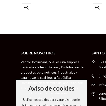
SOBRE NOSOTROS
SANTO
Vento Dominicana, S. A. es una empresa
C/ C
dedicada a la Importación y Distribución de
Mira
productos automotrices, industriales y
(809
para hogar la cual llega a República
Dominicana en diciembre del año 2004 con
info
Aviso de cookies
el objetivo de llevar a nuestros clientes
productos con los más elevados
Lune
estándares de calidad.
Sába
Utilizamos cookies para garantizar que le
brindamos la mejor experiencia en nuestro