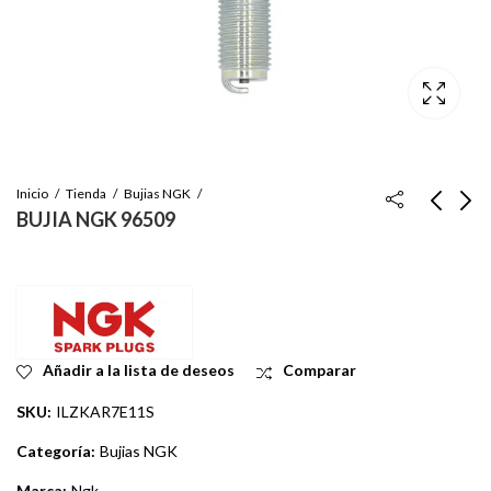
Inicio
Tienda
Bujias NGK
BUJIA NGK 96509
BUJIAS NGK-1654
BUJAS NGK 95112
14MM (4/1)..
Inicie sesión para ver
Inicie sesión para ver
el precio
el precio
Añadir a la lista de deseos
Comparar
SKU:
ILZKAR7E11S
Categoría:
Bujias NGK
Marca:
Ngk