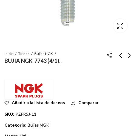
Inicio
Tienda
Bujias NGK
BUJIA NGK-7743 (4/1)..
BUJIAS NGK-4363..
BUJIA NGK 6737
Inicie sesión para ver
Inicie sesión para ver
el precio
el precio
Añadir a la lista de deseos
Comparar
SKU:
PZFR5J-11
Categoría:
Bujias NGK
Marca:
Ngk