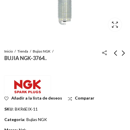
Inicio
Tienda
Bujias NGK
BUJIA NGK-3764..
BUJIA NGK IRIDIUM-
BUJIAS NGK-2288
6418..
Inicie sesión para ver
Inicie sesión para ver
el precio
el precio
Añadir a la lista de deseos
Comparar
SKU:
BKR6EIX-11
Categoría:
Bujias NGK
Marca:
Ngk