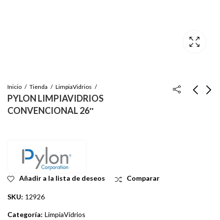
Inicio
Tienda
LimpiaVidrios
PYLON LIMPIAVIDRIOS
CONVENCIONAL 26″
PYLON
PYLON
LIMPIAVIDRIOS
LIMPIAVIDRIOS
CONVENCIONAL 15"
CONVENCIONAL 28"
Inicie sesión para ver
Inicie sesión para ver
el precio
el precio
Añadir a la lista de deseos
Comparar
SKU:
12926
Categoría:
LimpiaVidrios