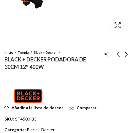
Inicio
Tienda
Black + Decker
BLACK + DECKER PODADORA DE
30CM 12″ 400W
BLACK + DECKER
BLACK + DECKER
CARRETE DE
PODADORA Y
REPUESTO GL300,
BORDEADORA DE
Inicie sesión para ver
Inicie sesión para ver
ST4500
330MM 13" 4.4 AMP
el precio
el precio
Añadir a la lista de deseos
Comparar
SKU:
ST4500-B3
Categoría:
Black + Decker