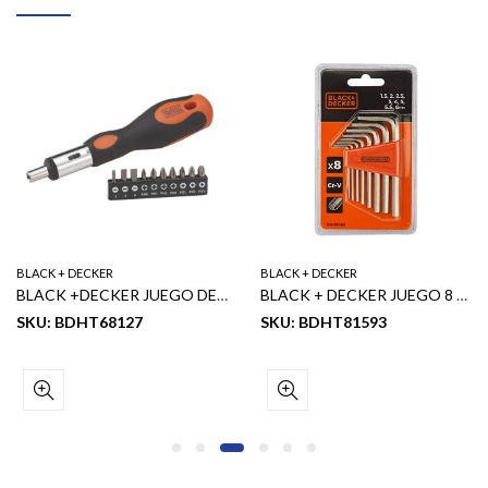
BLACK + DECKER
BLACK + DECKER
BLACK +DECKER JUEGO DE DESTORNILLADORES DE TRINQUETE 10PCS
BLACK + DECKER JUEGO 8 LLAVES HEXAGONALES TIPO ALLEN 1.5,2, 2.5, 3, 4,5, 5.5 6MM (6PCS)
SKU: BDHT68127
SKU: BDHT81593