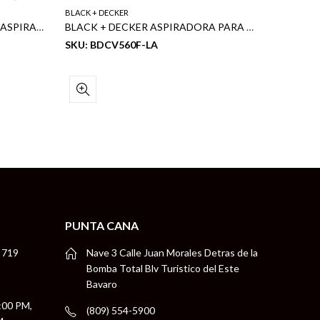
BLACK + DECKER
BLACK + 
BLACK + DECKER SOPLADORA ASPIRADORA/ TRITURADORA 12 AMP 230MPH
BLACK + DECKER ASPIRADORA PARA AUTO 12V 12.5AW
SKU: BDCV560F-LA
SKU: B
PUNTA CANA
 719
Nave 3 Calle Juan Morales Detras de la
Bomba Total Blv Turistico del Este
Bavaro
5:00 PM,
(809) 554-5900