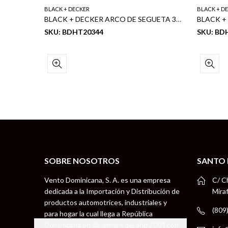
BLACK + DECKER
BLACK + D
BLACK + DECKER NIVEL DE CAJA DE ALUMINIO 60CM 24″
BLACK + DECKER ARCO DE SEGUETA 300MM
SKU: BDHT20344
SKU: BD
SOBRE NOSOTROS
SANTO
Vento Dominicana, S. A. es una empresa
C/ C
dedicada a la Importación y Distribución de
Mira
productos automotrices, industriales y
(809
para hogar la cual llega a República
Dominicana en diciembre del año 2004 con