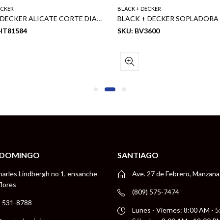
ECKER
BLACK + DECKER
BLACK + DECKER ALICATE CORTE DIAGONAL 6″ 160MM 6PCS
HT81584
SKU: BV3600
 DOMINGO
SANTIAGO
harles Lindbergh no 1, ensanche
Ave. 27 de Febrero, Manzana
flores
(809) 575-7474
) 531-8788
Lunes - Viernes: 8:00 AM - 